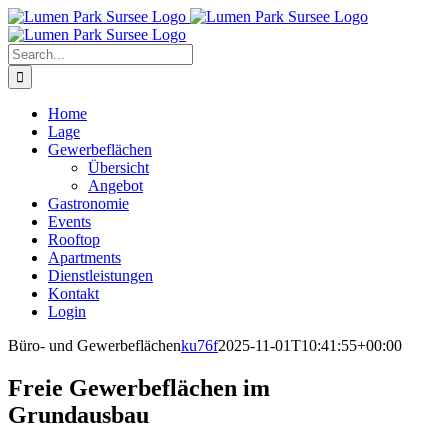
Skip
to
content
Search
for:
Home
Lage
Gewerbeflächen
Übersicht
Angebot
Gastronomie
Events
Rooftop
Apartments
Dienstleistungen
Kontakt
Login
Büro- und Gewerbeflächen
ku76f
2025-11-01T10:41:55+00:00
Freie Gewerbeflächen im
Grundausbau